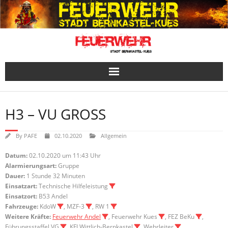
Skip
to
content
H3 – VU GROSS
By
PAFE
02.10.2020
Allgemein
Datum:
02.10.2020 um 11:43 Uhr
Alarmierungsart:
Gruppe
Dauer:
1 Stunde 32 Minuten
Einsatzart:
Technische Hilfeleistung
Einsatzort:
B53 Andel
Fahrzeuge:
KdoW
, MZF-3
, RW 1
Weitere Kräfte:
Feuerwehr Andel
, Feuerwehr Kues
, FEZ BeKu
,
Führungsstaffel VG
, KFI Wittlich-Bernkastel
, Wehrleiter