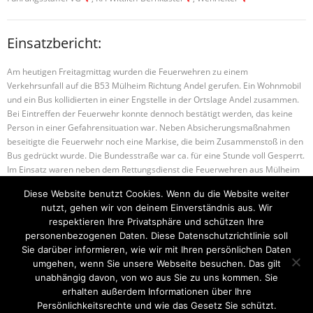
Einsatzbericht:
Am heutigen Freitagmittag wurden die Feuerwehren zu einem
Verkehrsunfall auf die B53 Mülheim Richtung Andel gerufen. Ein Wohnmobil
und ein Bus kollidierten in einer Engstelle in der Ortslage Andel zusammen.
Bei Eintreffen der Feuerwehr konnte dennoch bestätigt werden, das keine
Person in einer Gefahrensituation war. Neben Absicherungsmaßnahmen
beseitigte die Feuerwehr noch eine Markise, die beim Zusammenstoß in den
Bus gedrückt wurde. Die Bundesstraße war ca. für eine Stunde voll Gesperrt.
Im Einsatz waren neben dem Rettungsdienst die Feuerwehren aus Mülheim
und Kues, die FEZ & Führungsstaffel der Verbandsgemeinde sowie der
Diese Website benutzt Cookies. Wenn du die Website weiter
Wehrleiter Thomas Edringer.
nutzt, gehen wir von deinem Einverständnis aus. Wir
respektieren Ihre Privatsphäre und schützen Ihre
personenbezogenen Daten. Diese Datenschutzrichtlinie soll
H1 – Wasser im Geb.
B2 – Wohnungsbrand
Sie darüber informieren, wie wir mit Ihren persönlichen Daten
umgehen, wenn Sie unsere Webseite besuchen. Das gilt
unabhängig davon, von wo aus Sie zu uns kommen. Sie
erhalten außerdem Informationen über Ihre
Startseite
Einsätze
Mitglied werden
Über uns
Bilder
Persönlichkeitsrechte und wie das Gesetz Sie schützt.
Kontakt