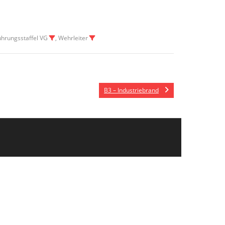
Führungsstaffel VG
, Wehrleiter
B3 – Industriebrand