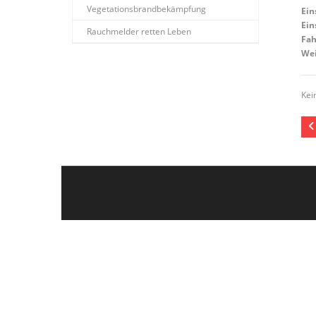
Vegetationsbrandbekämpfung
Ein
Ein
Rauchmelder retten Leben
Fah
Wei
Kei