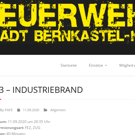
Startseite
Einsätze
Mitglied
3 – INDUSTRIEBRAND
By
PAFE
11.09.2020
Allgemein
tum:
11.09.2020 um 20:35 Uhr
rmierungsart:
FEZ, ZUG
er:
40 Minuten