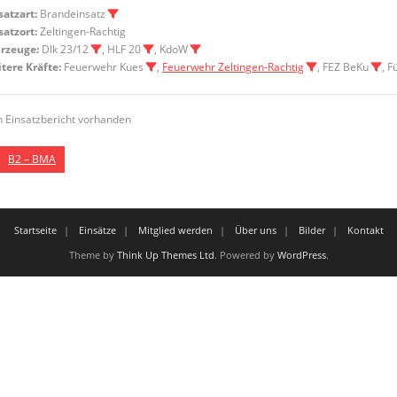
satzart:
Brandeinsatz
satzort:
Zeltingen-Rachtig
rzeuge:
Dlk 23/12
, HLF 20
, KdoW
tere Kräfte:
Feuerwehr Kues
,
Feuerwehr Zeltingen-Rachtig
, FEZ BeKu
, 
n Einsatzbericht vorhanden
B2 – BMA
Startseite
Einsätze
Mitglied werden
Über uns
Bilder
Kontakt
Theme by
Think Up Themes Ltd
. Powered by
WordPress
.