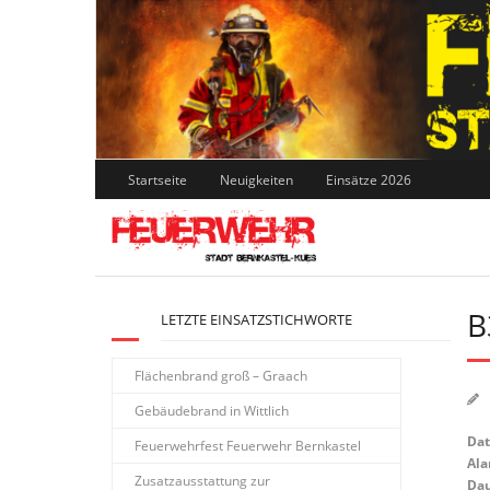
Skip
to
content
Startseite
Neuigkeiten
Einsätze 2026
B
LETZTE EINSATZSTICHWORTE
Flächenbrand groß – Graach
Gebäudebrand in Wittlich
Da
Feuerwehrfest Feuerwehr Bernkastel
Ala
Zusatzausstattung zur
Dau