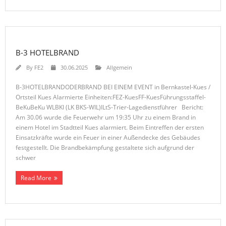
B-3 HOTELBRAND
By
FE2
30.06.2025
Allgemein
B-3HOTELBRANDODERBRAND BEI EINEM EVENT in Bernkastel-Kues /
Ortsteil Kues Alarmierte Einheiten:FEZ-KuesFF-KuesFührungsstaffel-
BeKuBeKu WLBKI (LK BKS-WIL)ILtS-Trier-Lagedienstführer Bericht:
Am 30.06 wurde die Feuerwehr um 19:35 Uhr zu einem Brand in
einem Hotel im Stadtteil Kues alarmiert. Beim Eintreffen der ersten
Einsatzkräfte wurde ein Feuer in einer Außendecke des Gebäudes
festgestellt. Die Brandbekämpfung gestaltete sich aufgrund der
schwer
Read More