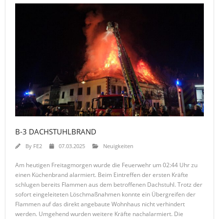
B-3 DACHSTUHLBRAND
By
FE2
07.03.2025
Neuigkeiten
Am heutigen Freitagmorgen wurde die Feuerwehr um 02:44 Uhr zu
einen Küchenbrand alarmiert. Beim Eintreffen der ersten Kräfte
schlugen bereits Flammen aus dem betroffenen Dachstuhl. Trotz der
sofort eingeleiteten Löschmaßnahmen konnte ein Übergreifen der
Flammen auf das direkt angebaute Wohnhaus nicht verhindert
werden. Umgehend wurden weitere Kräfte nachalarmiert. Die