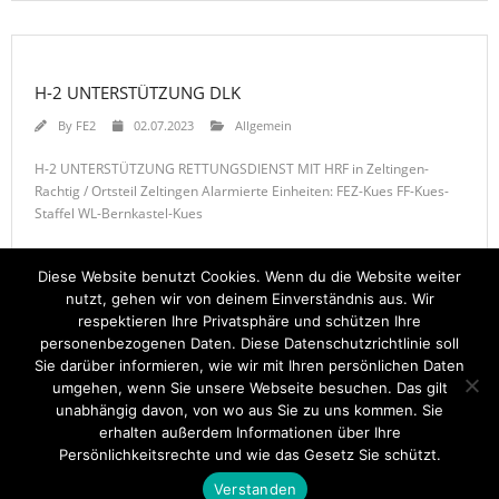
H-2 UNTERSTÜTZUNG DLK
By
FE2
02.07.2023
Allgemein
H-2 UNTERSTÜTZUNG RETTUNGSDIENST MIT HRF in Zeltingen-
Rachtig / Ortsteil Zeltingen Alarmierte Einheiten: FEZ-Kues FF-Kues-
Staffel WL-Bernkastel-Kues
Diese Website benutzt Cookies. Wenn du die Website weiter
nutzt, gehen wir von deinem Einverständnis aus. Wir
respektieren Ihre Privatsphäre und schützen Ihre
1
2
…
21
personenbezogenen Daten. Diese Datenschutzrichtlinie soll
Sie darüber informieren, wie wir mit Ihren persönlichen Daten
umgehen, wenn Sie unsere Webseite besuchen. Das gilt
unabhängig davon, von wo aus Sie zu uns kommen. Sie
erhalten außerdem Informationen über Ihre
Startseite
Einsätze
Mitglied werden
Über uns
Bilder
Persönlichkeitsrechte und wie das Gesetz Sie schützt.
Kontakt
Verstanden
Theme by
Think Up Themes Ltd
. Powered by
WordPress
.