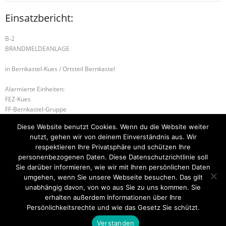
Einsatzbericht:
B-2
BRANDMELDEANLAGE
in Bernkastel-Kues / Ortsteil Bernkastel
Alarmierte Einheiten:
FEZ-Kues
FF-Bernkastel-Gruppe
Führungsstaffel-BeKu
Diese Website benutzt Cookies. Wenn du die Website weiter
BeKu WL
nutzt, gehen wir von deinem Einverständnis aus. Wir
Kues-Gruppe
respektieren Ihre Privatsphäre und schützen Ihre
personenbezogenen Daten. Diese Datenschutzrichtlinie soll
H-2 TÜR ÖFFNEN DRINGEND
W-1 HOCHWASSER
Sie darüber informieren, wie wir mit Ihren persönlichen Daten
umgehen, wenn Sie unsere Webseite besuchen. Das gilt
unabhängig davon, von wo aus Sie zu uns kommen. Sie
erhalten außerdem Informationen über Ihre
Startseite
Einsätze
Mitglied werden
Über uns
Bilder
Persönlichkeitsrechte und wie das Gesetz Sie schützt.
Kontakt
Verstanden
Theme by
Think Up Themes Ltd
. Powered by
WordPress
.