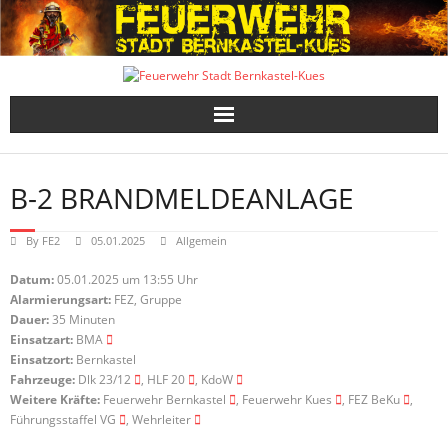
Skip
to
content
B-2 BRANDMELDEANLAGE
By
FE2
05.01.2025
Allgemein
Datum:
05.01.2025 um 13:55 Uhr
Alarmierungsart:
FEZ, Gruppe
Dauer:
35 Minuten
Einsatzart:
BMA
Einsatzort:
Bernkastel
Fahrzeuge:
Dlk 23/12
, HLF 20
, KdoW
Weitere Kräfte:
Feuerwehr Bernkastel
, Feuerwehr Kues
, FEZ BeKu
,
Führungsstaffel VG
, Wehrleiter