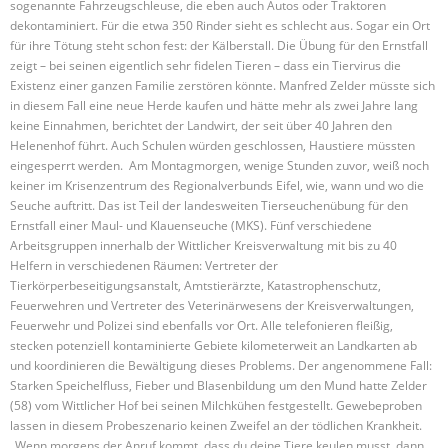
sogenannte Fahrzeugschleuse, die eben auch Autos oder Traktoren
dekontaminiert. Für die etwa 350 Rinder sieht es schlecht aus. Sogar ein Ort
für ihre Tötung steht schon fest: der Kälberstall. Die Übung für den Ernstfall
zeigt – bei seinen eigentlich sehr fidelen Tieren – dass ein Tiervirus die
Existenz einer ganzen Familie zerstören könnte. Manfred Zelder müsste sich
in diesem Fall eine neue Herde kaufen und hätte mehr als zwei Jahre lang
keine Einnahmen, berichtet der Landwirt, der seit über 40 Jahren den
Helenenhof führt. Auch Schulen würden geschlossen, Haustiere müssten
eingesperrt werden. Am Montagmorgen, wenige Stunden zuvor, weiß noch
keiner im Krisenzentrum des Regionalverbunds Eifel, wie, wann und wo die
Seuche auftritt. Das ist Teil der landesweiten Tierseuchenübung für den
Ernstfall einer Maul- und Klauenseuche (MKS). Fünf verschiedene
Arbeitsgruppen innerhalb der Wittlicher Kreisverwaltung mit bis zu 40
Helfern in verschiedenen Räumen: Vertreter der
Tierkörperbeseitigungsanstalt, Amtstierärzte, Katastrophenschutz,
Feuerwehren und Vertreter des Veterinärwesens der Kreisverwaltungen,
Feuerwehr und Polizei sind ebenfalls vor Ort. Alle telefonieren fleißig,
stecken potenziell kontaminierte Gebiete kilometerweit an Landkarten ab
und koordinieren die Bewältigung dieses Problems. Der angenommene Fall:
Starken Speichelfluss, Fieber und Blasenbildung um den Mund hatte Zelder
(58) vom Wittlicher Hof bei seinen Milchkühen festgestellt. Gewebeproben
lassen in diesem Probeszenario keinen Zweifel an der tödlichen Krankheit.
„Wenn morgens der Anruf kommt, dass du deine Tiere keulen musst, dann