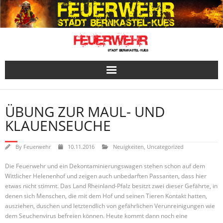
Skip
to
content
ÜBUNG ZUR MAUL- UND
KLAUENSEUCHE
By
Feuerwehr
10.11.2016
Neuigkeiten
,
Uncategorized
Die Feuerwehr und ein Dekontaminierungswagen stehen schon auf dem
Wittlicher Helenenhof und zeigen auch unbedarften Passanten, dass hier
etwas nicht stimmt. Das Land Rheinland-Pfalz besitzt zwei dieser Gefährte, in
denen sich Menschen, die mit dem Hof und seinen Tieren Kontakt hatten,
ausziehen, duschen und letztendlich von gefährlichen Verunreinigungen wie
dem Seuchenvirus befreien können. Heute kommt dann noch eine