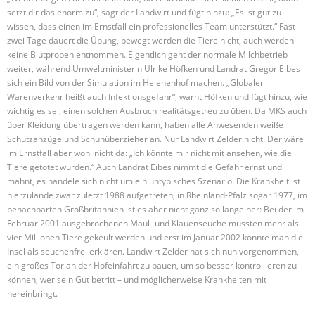
setzt dir das enorm zu“, sagt der Landwirt und fügt hinzu: „Es ist gut zu
wissen, dass einen im Ernstfall ein professionelles Team unterstützt.“ Fast
zwei Tage dauert die Übung, bewegt werden die Tiere nicht, auch werden
keine Blutproben entnommen. Eigentlich geht der normale Milchbetrieb
weiter, während Umweltministerin Ulrike Höfken und Landrat Gregor Eibes
sich ein Bild von der Simulation im Helenenhof machen. „Globaler
Warenverkehr heißt auch Infektionsgefahr“, warnt Höfken und fügt hinzu, wie
wichtig es sei, einen solchen Ausbruch realitätsgetreu zu üben. Da MKS auch
über Kleidung übertragen werden kann, haben alle Anwesenden weiße
Schutzanzüge und Schuhüberzieher an. Nur Landwirt Zelder nicht. Der wäre
im Ernstfall aber wohl nicht da: „Ich könnte mir nicht mit ansehen, wie die
Tiere getötet würden.“ Auch Landrat Eibes nimmt die Gefahr ernst und
mahnt, es handele sich nicht um ein untypisches Szenario. Die Krankheit ist
hierzulande zwar zuletzt 1988 aufgetreten, in Rheinland-Pfalz sogar 1977, im
benachbarten Großbritannien ist es aber nicht ganz so lange her: Bei der im
Februar 2001 ausgebrochenen Maul- und Klauenseuche mussten mehr als
vier Millionen Tiere gekeult werden und erst im Januar 2002 konnte man die
Insel als seuchenfrei erklären. Landwirt Zelder hat sich nun vorgenommen,
ein großes Tor an der Hofeinfahrt zu bauen, um so besser kontrollieren zu
können, wer sein Gut betritt – und möglicherweise Krankheiten mit
hereinbringt.