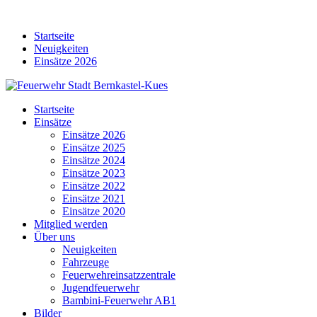
Skip
to
Startseite
content
Neuigkeiten
Einsätze 2026
Startseite
Einsätze
Einsätze 2026
Einsätze 2025
Einsätze 2024
Einsätze 2023
Einsätze 2022
Einsätze 2021
Einsätze 2020
Mitglied werden
Über uns
Neuigkeiten
Fahrzeuge
Feuerwehreinsatzzentrale
Jugendfeuerwehr
Bambini-Feuerwehr AB1
Bilder