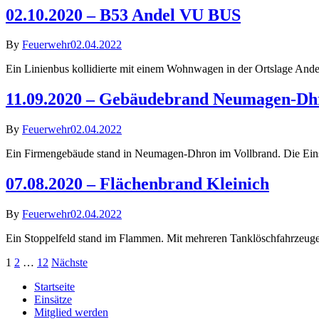
02.10.2020 – B53 Andel VU BUS
By
Feuerwehr
02.04.2022
Ein Linienbus kollidierte mit einem Wohnwagen in der Ortslage Ande
11.09.2020 – Gebäudebrand Neumagen-Dh
By
Feuerwehr
02.04.2022
Ein Firmengebäude stand in Neumagen-Dhron im Vollbrand. Die Einsat
07.08.2020 – Flächenbrand Kleinich
By
Feuerwehr
02.04.2022
Ein Stoppelfeld stand im Flammen. Mit mehreren Tanklöschfahrzeuge
Seitennummerierung
1
2
…
12
Nächste
der
Startseite
Einsätze
Beiträge
Mitglied werden