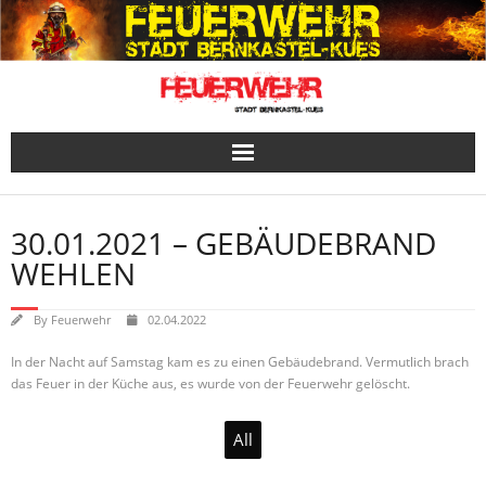
Skip
to
content
30.01.2021 – GEBÄUDEBRAND
WEHLEN
By
Feuerwehr
02.04.2022
In der Nacht auf Samstag kam es zu einen Gebäudebrand. Vermutlich brach
das Feuer in der Küche aus, es wurde von der Feuerwehr gelöscht.
All