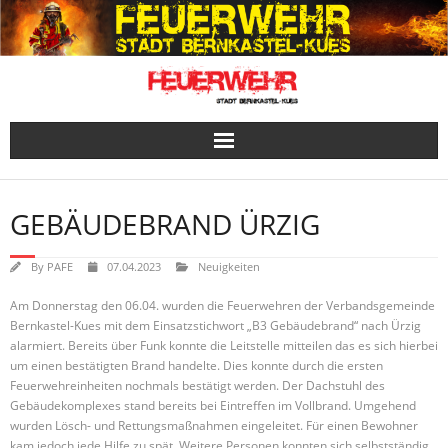
Skip
to
content
GEBÄUDEBRAND ÜRZIG
By
PAFE
07.04.2023
Neuigkeiten
Am Donnerstag den 06.04. wurden die Feuerwehren der Verbandsgemeinde
Bernkastel-Kues mit dem Einsatzstichwort „B3 Gebäudebrand“ nach Ürzig
alarmiert. Bereits über Funk konnte die Leitstelle mitteilen das es sich hierbei
um einen bestätigten Brand handelte. Dies konnte durch die ersten
Feuerwehreinheiten nochmals bestätigt werden. Der Dachstuhl des
Gebäudekomplexes stand bereits bei Eintreffen im Vollbrand. Umgehend
wurden Lösch- und Rettungsmaßnahmen eingeleitet. Für einen Bewohner
kam jedoch jede Hilfe zu spät. Weitere Personen konnten sich selbstständig