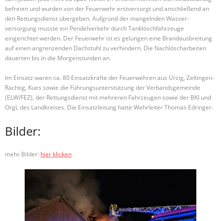
befreien und wurden von der Feuerwehr erstversorgt und anschließend an
den Rettungsdienst übergeben. Aufgrund der mangelnden Wasser-
versorgung musste ein Pendelverkehr durch Tanklöschfahrzeuge
eingerichtet werden. Der Feuerwehr ist es gelungen eine Brandausbreitung
auf einen angrenzenden Dachstuhl zu verhindern. Die Nachlöscharbeiten
dauerten bis in die Morgenstunden an.
Im Einsatz waren ca. 80 Einsatzkräfte der Feuerwehren aus Ürzig, Zeltingen-
Rachtig, Kues sowie die Führungsunterstützung der Verbandsgemeinde
(ELW/FEZ), der Rettungsdienst mit mehreren Fahrzeugen sowie der BKI und
OrgL des Landkreises. Die Einsatzleitung hatte Wehrleiter Thomas Edringer.
Bilder:
mehr Bilder:
hier klicken