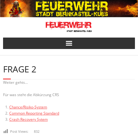
Skip
to
content
FRAGE 2
Weiter gehts…
Für was steht die Abkürzung CRS
Chance/Risiko-System
Common Reporting Standard
Crash Recovery Sytem
Post Views:
832