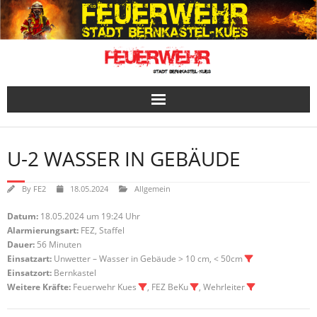
Skip
to
content
U-2 WASSER IN GEBÄUDE
By
FE2
18.05.2024
Allgemein
Datum:
18.05.2024 um 19:24 Uhr
Alarmierungsart:
FEZ, Staffel
Dauer:
56 Minuten
Einsatzart:
Unwetter – Wasser in Gebäude > 10 cm, < 50cm
Einsatzort:
Bernkastel
Weitere Kräfte:
Feuerwehr Kues
, FEZ BeKu
, Wehrleiter