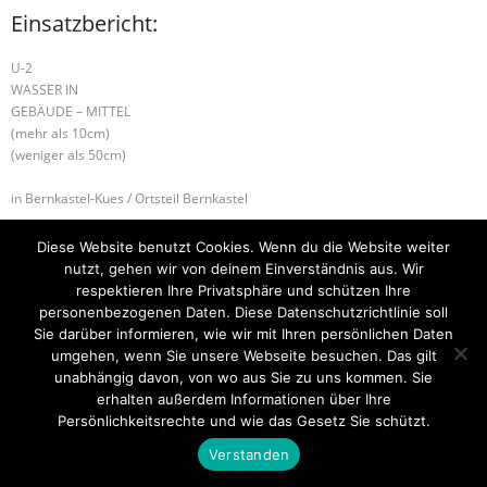
Einsatzbericht:
U-2
WASSER IN
GEBÄUDE – MITTEL
(mehr als 10cm)
(weniger als 50cm)
in Bernkastel-Kues / Ortsteil Bernkastel
W-1 HOCHWASSER
G-1 AUSLAUFENDE BETRIEBSSTOFFE
Diese Website benutzt Cookies. Wenn du die Website weiter
nutzt, gehen wir von deinem Einverständnis aus. Wir
respektieren Ihre Privatsphäre und schützen Ihre
personenbezogenen Daten. Diese Datenschutzrichtlinie soll
Sie darüber informieren, wie wir mit Ihren persönlichen Daten
Startseite
Einsätze
Mitglied werden
Über uns
Bilder
Kontakt
umgehen, wenn Sie unsere Webseite besuchen. Das gilt
unabhängig davon, von wo aus Sie zu uns kommen. Sie
Theme by
Think Up Themes Ltd
. Powered by
WordPress
.
erhalten außerdem Informationen über Ihre
Persönlichkeitsrechte und wie das Gesetz Sie schützt.
Verstanden