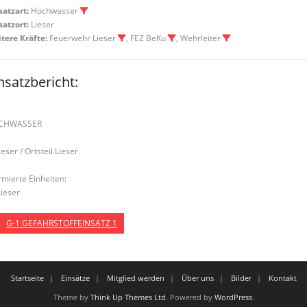
satzart:
Hochwasser
satzort:
Lieser
tere Kräfte:
Feuerwehr Lieser
, FEZ BeKu
, Wehrleiter
nsatzbericht:
1
CHWASSER
ieser / Ortsteil Lieser
rmierte Einheiten:
Lieser
G-1 GEFAHRSTOFFEINSATZ 1
Startseite
Einsätze
Mitglied werden
Über uns
Bilder
Kontakt
Theme by
Think Up Themes Ltd
. Powered by
WordPress
.