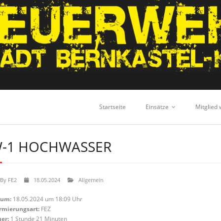
Startseite
Einsätze
Mitglied
-1 HOCHWASSER
By
FE2
18.05.2024
Allgemein
tum:
18.05.2024 um 18:09 Uhr
rmierungsart:
FEZ
er:
1 Stunde 21 Minuten