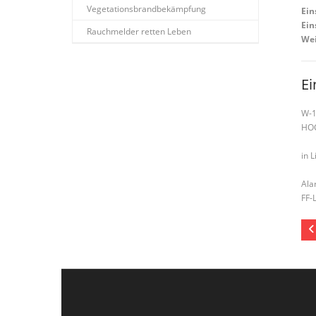
Vegetationsbrandbekämpfung
Ein
Ein
Rauchmelder retten Leben
Wei
Ei
W-
HO
in L
Ala
FF-