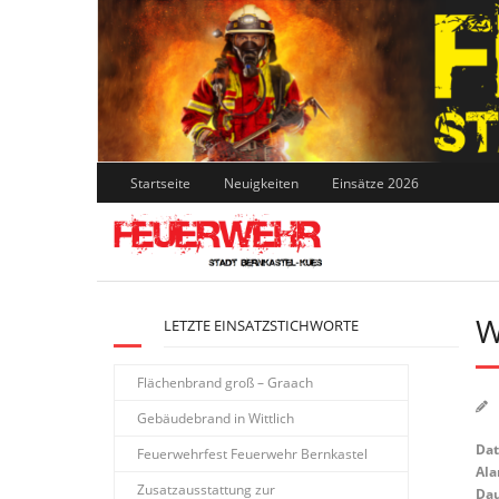
Skip
to
content
Startseite
Neuigkeiten
Einsätze 2026
W
LETZTE EINSATZSTICHWORTE
Flächenbrand groß – Graach
Gebäudebrand in Wittlich
Da
Feuerwehrfest Feuerwehr Bernkastel
Ala
Zusatzausstattung zur
Dau