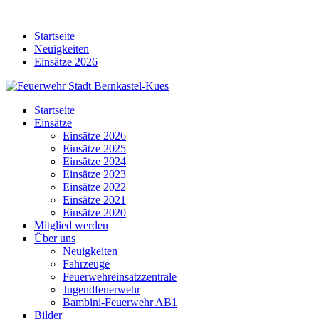
Skip
to
Startseite
content
Neuigkeiten
Einsätze 2026
Startseite
Einsätze
Einsätze 2026
Einsätze 2025
Einsätze 2024
Einsätze 2023
Einsätze 2022
Einsätze 2021
Einsätze 2020
Mitglied werden
Über uns
Neuigkeiten
Fahrzeuge
Feuerwehreinsatzzentrale
Jugendfeuerwehr
Bambini-Feuerwehr AB1
Bilder