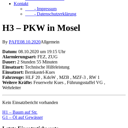
Kontakt
- Impressum
- Datenschutzerklärung
H3 – PKW in Mosel
By
PAFE
08.10.2020
Allgemein
Datum:
08.10.2020 um 19:15 Uhr
Alarmierungsart:
FEZ, ZUG
Dauer:
2 Stunden 55 Minuten
Einsatzart:
Technische Hilfeleistung
Einsatzort:
Bernkastel-Kues
Fahrzeuge:
HLF 20
, KdoW
, MZB
, MZF-3
, RW 1
Weitere Kräfte:
Feuerwehr Kues
, Führungsstaffel VG
,
Wehrleiter
Kein Einsatzbericht vorhanden
H1 – Baum auf Str.
G1 – Öl auf Gewässer