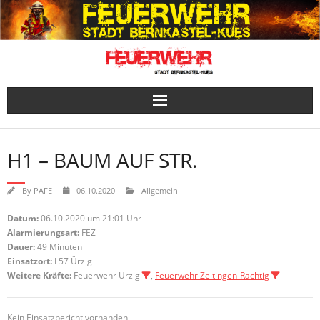
Skip
to
content
H1 – BAUM AUF STR.
By
PAFE
06.10.2020
Allgemein
Datum:
06.10.2020 um 21:01 Uhr
Alarmierungsart:
FEZ
Dauer:
49 Minuten
Einsatzort:
L57 Ürzig
Weitere Kräfte:
Feuerwehr Ürzig
,
Feuerwehr Zeltingen-Rachtig
Kein Einsatzbericht vorhanden