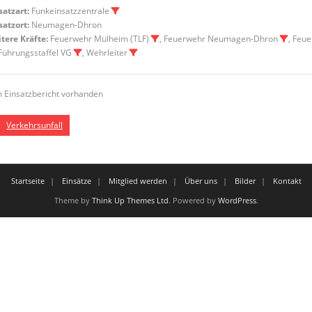
satzart:
Funkeinsatzzentrale
satzort:
Neumagen-Dhron
tere Kräfte:
Feuerwehr Mülheim (TLF)
, Feuerwehr Neumagen-Dhron
, Feu
 Führungsstaffel VG
, Wehrleiter
n Einsatzbericht vorhanden
Verkehrsunfall
Startseite
Einsätze
Mitglied werden
Über uns
Bilder
Kontakt
Theme by
Think Up Themes Ltd
. Powered by
WordPress
.