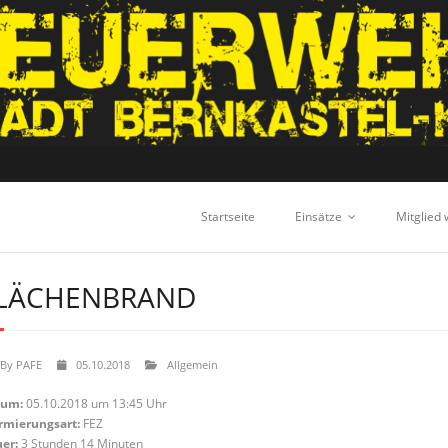
Startseite
Einsätze
Mitglied
LÄCHENBRAND
By
PAFE
05.10.2018
Allgemein
tum:
05.10.2018 um 13:45 Uhr
rmierungsart:
FEZ
er:
3 Stunden 14 Minuten