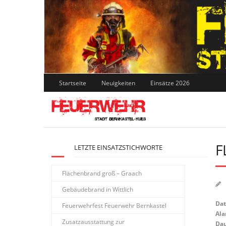
Skip
to
content
Startseite
Neuigkeiten
Einsätze 2026
F
LETZTE EINSATZSTICHWORTE
Flächenbrand groß – Graach
Gebäudebrand in Wittlich
Da
Feuerwehrfest Feuerwehr Bernkastel
Ala
Zusatzausstattung zur
Dau