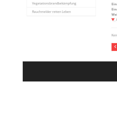
Vegetationsbrandbekämpfung
Ein
Ein
Rauchmelder retten Leben
Wei
,
Kei