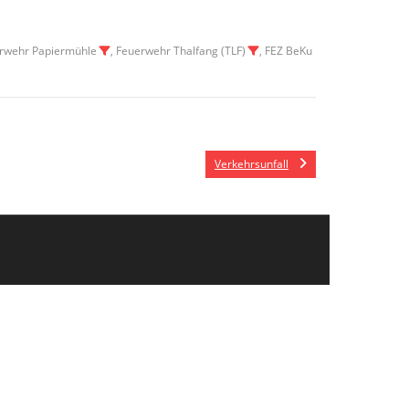
erwehr Papiermühle
, Feuerwehr Thalfang (TLF)
, FEZ BeKu
Verkehrsunfall