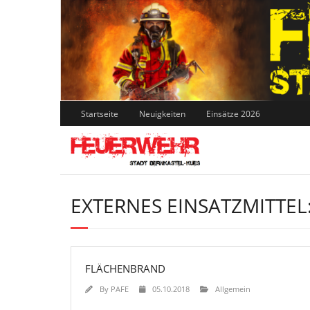
Skip
to
content
Startseite
Neuigkeiten
Einsätze 2026
EXTERNES EINSATZMITTEL
FLÄCHENBRAND
By
PAFE
05.10.2018
Allgemein