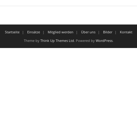
Startseite
Einsätze
Mitglied werden
Über uns
Bilder
Kontakt
Theme by
Think Up Themes Ltd
. Powered by
WordPress
.