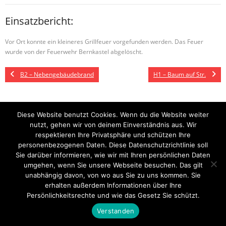
Einsatzbericht:
Vor Ort konnte ein kleineres Grillfeuer vorgefunden werden. Das Feuer
wurde von der Feuerwehr Bernkastel abgelöscht.
B2 – Nebengebäudebrand
H1 – Baum auf Str.
Diese Website benutzt Cookies. Wenn du die Website weiter
Startseite
Einsätze
Mitglied werden
Über uns
Bilder
Kontakt
nutzt, gehen wir von deinem Einverständnis aus. Wir
respektieren Ihre Privatsphäre und schützen Ihre
Theme by
Think Up Themes Ltd
. Powered by
WordPress
.
personenbezogenen Daten. Diese Datenschutzrichtlinie soll
Sie darüber informieren, wie wir mit Ihren persönlichen Daten
umgehen, wenn Sie unsere Webseite besuchen. Das gilt
unabhängig davon, von wo aus Sie zu uns kommen. Sie
erhalten außerdem Informationen über Ihre
Persönlichkeitsrechte und wie das Gesetz Sie schützt.
Verstanden