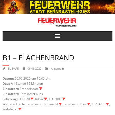
Skip
to
content
B1 – FLÄCHENBRAND
By
PAFE
06.06.2020
Allgemein
Datum:
06.06.2020 um 16:45 Uhr
Dauer:
1 Stunde 15 Minuten
Einsatzart:
Brandeinsatz
Einsatzort:
Bernkastel-Kues
Fahrzeuge:
HLF 20
, KdoW
, TLF 3000
Weitere Kräfte:
Feuerwehr Bernkastel
, Feuerwehr Kues
, FEZ BeKu
,
Wehrleiter