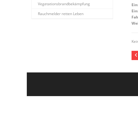
Vegetationsbrandbekämpfung
Ein
Ein
Rauchmelder retten Leben
Fah
Wei
Kei