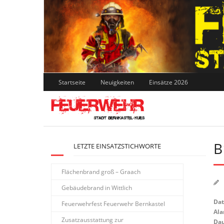
Skip
to
content
Startseite
Neuigkeiten
Einsätze 2026
B
LETZTE EINSATZSTICHWORTE
Flächenbrand groß – Graach
Gebäudebrand in Wittlich
Da
Feuerwehrfest Feuerwehr Bernkastel
Ala
Zusatzausstattung zur
Dau