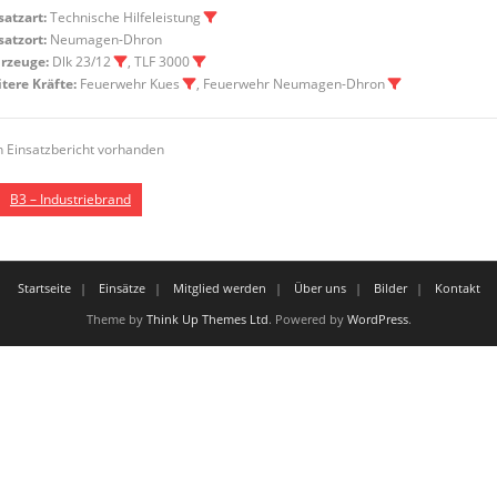
satzart:
Technische Hilfeleistung
satzort:
Neumagen-Dhron
rzeuge:
Dlk 23/12
, TLF 3000
tere Kräfte:
Feuerwehr Kues
, Feuerwehr Neumagen-Dhron
n Einsatzbericht vorhanden
B3 – Industriebrand
Startseite
Einsätze
Mitglied werden
Über uns
Bilder
Kontakt
Theme by
Think Up Themes Ltd
. Powered by
WordPress
.