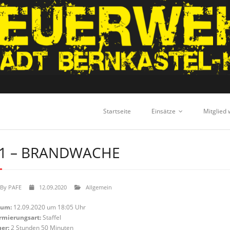
Startseite
Einsätze
Mitglied
1 – BRANDWACHE
By
PAFE
12.09.2020
Allgemein
tum:
12.09.2020 um 18:05 Uhr
rmierungsart:
Staffel
er:
2 Stunden 50 Minuten