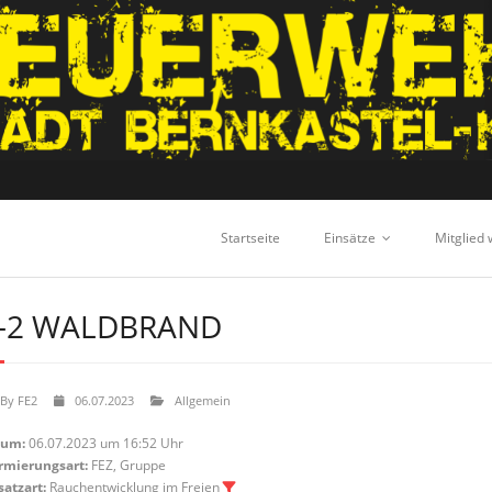
Startseite
Einsätze
Mitglied
-2 WALDBRAND
By
FE2
06.07.2023
Allgemein
tum:
06.07.2023 um 16:52 Uhr
rmierungsart:
FEZ, Gruppe
satzart:
Rauchentwicklung im Freien