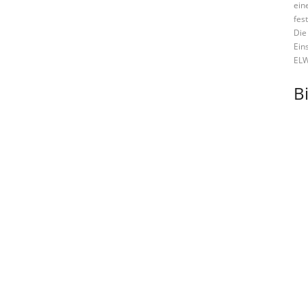
ein
fes
Die
Ein
ELW
Bi