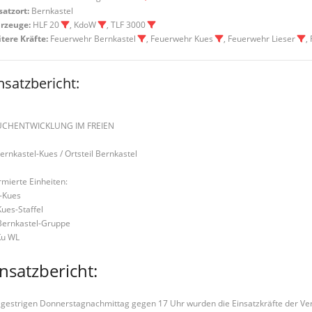
satzort:
Bernkastel
rzeuge:
HLF 20
, KdoW
, TLF 3000
tere Kräfte:
Feuerwehr Bernkastel
, Feuerwehr Kues
, Feuerwehr Lieser
,
nsatzbericht:
UCHENTWICKLUNG IM FREIEN
Bernkastel-Kues / Ortsteil Bernkastel
rmierte Einheiten:
-Kues
Kues-Staffel
Bernkastel-Gruppe
u WL
insatzbericht:
gestrigen Donnerstagnachmittag gegen 17 Uhr wurden die Einsatzkräfte der V