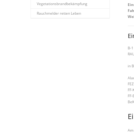
Vegetationsbrandbekämpfung
Ein
Fah
Rauchmelder retten Leben
Wei
Ei
B-1
RA
in 
Ala
FEZ
FF-
FF-
BeK
E
Am 