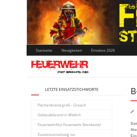
Skip
to
content
Startseite
Neuigkeiten
Einsätze 2026
B
LETZTE EINSATZSTICHWORTE
Flächenbrand groß – Graach
Gebäudebrand in Wittlich
Da
Feuerwehrfest Feuerwehr Bernkastel
Ala
Zusatzausstattung zur
Ein