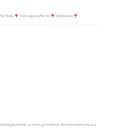
 FEZ BeKu
, Führungsstaffel VG
, Wehrleiter
erbandsgemeinde zu einer gemeldeten Rauchentwicklung aus