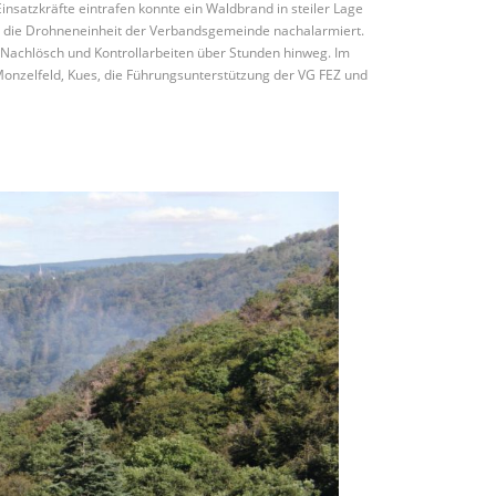
Einsatzkräfte eintrafen konnte ein Waldbrand in steiler Lage
e die Drohneneinheit der Verbandsgemeinde nachalarmiert.
 Nachlösch und Kontrollarbeiten über Stunden hinweg. Im
Monzelfeld, Kues, die Führungsunterstützung der VG FEZ und