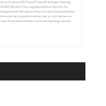
ierte Einheiten:FEZ-KuesFF-KuesFF-Zeltingen-Rachtig-
K BKS-WIL)ILtS-Trier-Lagedienstführer Bericht: Am
andsgemeinde Bernkastel-Kues mit dem Einsatzstichwort
 konnte die Leitstelle mitteilen das es sich hierbei um
 ersten Feuerwehreinheiten nochmals bestätigt werden.