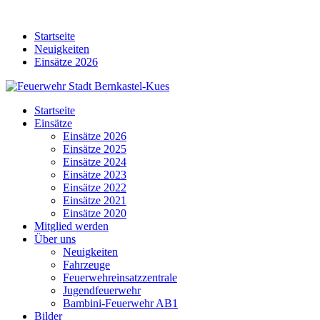
Skip
to
Startseite
content
Neuigkeiten
Einsätze 2026
Startseite
Einsätze
Einsätze 2026
Einsätze 2025
Einsätze 2024
Einsätze 2023
Einsätze 2022
Einsätze 2021
Einsätze 2020
Mitglied werden
Über uns
Neuigkeiten
Fahrzeuge
Feuerwehreinsatzzentrale
Jugendfeuerwehr
Bambini-Feuerwehr AB1
Bilder