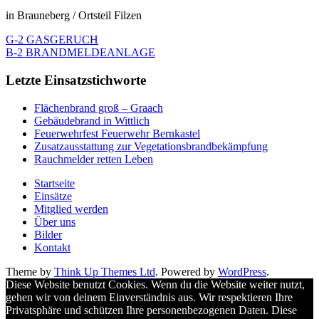
in Brauneberg / Ortsteil Filzen
G-2 GASGERUCH
B-2 BRANDMELDEANLAGE
Letzte Einsatzstichworte
Flächenbrand groß – Graach
Gebäudebrand in Wittlich
Feuerwehrfest Feuerwehr Bernkastel
Zusatzausstattung zur Vegetationsbrandbekämpfung
Rauchmelder retten Leben
Startseite
Einsätze
Mitglied werden
Über uns
Bilder
Kontakt
Theme by
Think Up Themes Ltd
. Powered by
WordPress
.
Diese Website benutzt Cookies. Wenn du die Website weiter nutzt,
gehen wir von deinem Einverständnis aus. Wir respektieren Ihre
Privatsphäre und schützen Ihre personenbezogenen Daten. Diese