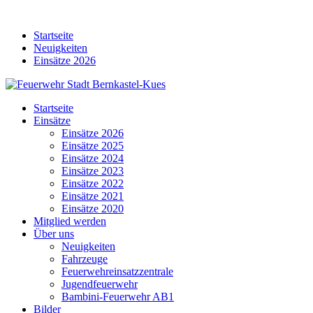
Skip
to
Startseite
content
Neuigkeiten
Einsätze 2026
Startseite
Einsätze
Einsätze 2026
Einsätze 2025
Einsätze 2024
Einsätze 2023
Einsätze 2022
Einsätze 2021
Einsätze 2020
Mitglied werden
Über uns
Neuigkeiten
Fahrzeuge
Feuerwehreinsatzzentrale
Jugendfeuerwehr
Bambini-Feuerwehr AB1
Bilder