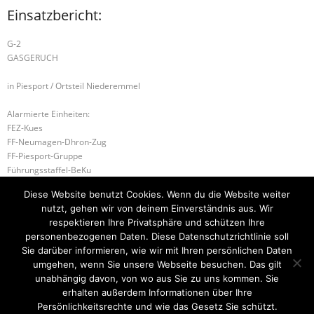
Einsatzbericht:
G-2
GASGERUCH
in Piesport / Ortsteil Niederemmel
Alarmierte Einheiten:
FEZ-Kues
FF-Neumagen-Dhron-Zug
FF-Piesport-Gruppe
Führungsstaffel-BeKu
BeKu WL
Diese Website benutzt Cookies. Wenn du die Website weiter
BKI (LK BKS-WIL)
nutzt, gehen wir von deinem Einverständnis aus. Wir
GSZ TE Kues (LK BKS-WIL)
respektieren Ihre Privatsphäre und schützen Ihre
personenbezogenen Daten. Diese Datenschutzrichtlinie soll
H-1 UNTERSTÜTZUNG RETTUNGSDIENST
S-1 SONDERLAGE
Sie darüber informieren, wie wir mit Ihren persönlichen Daten
umgehen, wenn Sie unsere Webseite besuchen. Das gilt
unabhängig davon, von wo aus Sie zu uns kommen. Sie
erhalten außerdem Informationen über Ihre
Startseite
Einsätze
Mitglied werden
Über uns
Bilder
Persönlichkeitsrechte und wie das Gesetz Sie schützt.
Kontakt