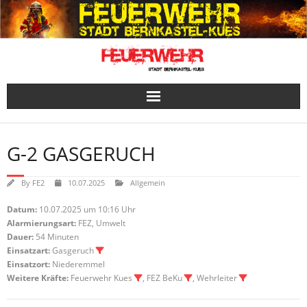
Skip
to
content
G-2 GASGERUCH
By
FE2
10.07.2025
Allgemein
Datum:
10.07.2025 um 10:16 Uhr
Alarmierungsart:
FEZ, Umwelt
Dauer:
54 Minuten
Einsatzart:
Gasgeruch
Einsatzort:
Niederemmel
Weitere Kräfte:
Feuerwehr Kues
, FEZ BeKu
, Wehrleiter