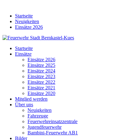
Skip
to
Startseite
content
Neuigkeiten
Einsätze 2026
Startseite
Einsätze
Einsätze 2026
Einsätze 2025
Einsätze 2024
Einsätze 2023
Einsätze 2022
Einsätze 2021
Einsätze 2020
Mitglied werden
Über uns
Neuigkeiten
Fahrzeuge
Feuerwehreinsatzzentrale
Jugendfeuerwehr
Bambini-Feuerwehr AB1
Bilder