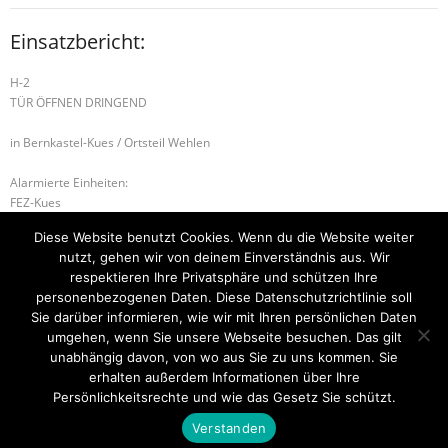
Einsatzbericht:
H-2
TÜR ÖFFNEN DRINGEND
in Bernkastel-Kues / Ortsteil Wehlen
Alarmierte Einheiten:
FEZ-Kues
FF-Kues-Staffel
Diese Website benutzt Cookies. Wenn du die Website weiter
FF-Wehlen-Gruppe
nutzt, gehen wir von deinem Einverständnis aus. Wir
BeKu WL
respektieren Ihre Privatsphäre und schützen Ihre
personenbezogenen Daten. Diese Datenschutzrichtlinie soll
H-1 UNTERSTÜTZUNG RD
H-1 TIERRETTUNG
Sie darüber informieren, wie wir mit Ihren persönlichen Daten
umgehen, wenn Sie unsere Webseite besuchen. Das gilt
unabhängig davon, von wo aus Sie zu uns kommen. Sie
erhalten außerdem Informationen über Ihre
Startseite
Einsätze
Mitglied werden
Über uns
Bilder
Persönlichkeitsrechte und wie das Gesetz Sie schützt.
Kontakt
Verstanden
Theme by
Think Up Themes Ltd
. Powered by
WordPress
.