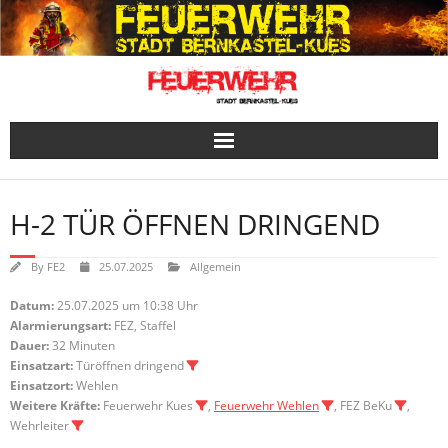
Skip
to
content
H-2 TÜR ÖFFNEN DRINGEND
By
FE2
25.07.2025
Allgemein
Datum:
25.07.2025 um 10:38 Uhr
Alarmierungsart:
FEZ, Staffel
Dauer:
32 Minuten
Einsatzart:
Türöffnen dringend
Einsatzort:
Wehlen
Weitere Kräfte:
Feuerwehr Kues
,
Feuerwehr Wehlen
, FEZ BeKu
,
Wehrleiter