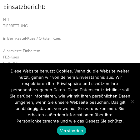
Einsatzbericht:
H-1
TIERRETTUNG
in Bernkastel-Kues / Ortsteil Kues
Alarmierte Einheiten:
FEZ-Kues
BeKu WL
Diese Website benutzt Cookies. Wenn du die Website weiter
H-2 TÜR ÖFFNEN DRINGEND
H-2 VERKERHSUNFALL
nutzt, gehen wir von deinem Einverständnis aus. Wir
respektieren Ihre Privatsphäre und schützen Ihre
personenbezogenen Daten. Diese Datenschutzrichtlinie soll
Sie darüber informieren, wie wir mit Ihren persönlichen Daten
umgehen, wenn Sie unsere Webseite besuchen. Das gilt
Startseite
Einsätze
Mitglied werden
Über uns
Bilder
Kontakt
unabhängig davon, von wo aus Sie zu uns kommen. Sie
erhalten außerdem Informationen über Ihre
Theme by
Think Up Themes Ltd
. Powered by
WordPress
.
Persönlichkeitsrechte und wie das Gesetz Sie schützt.
Verstanden