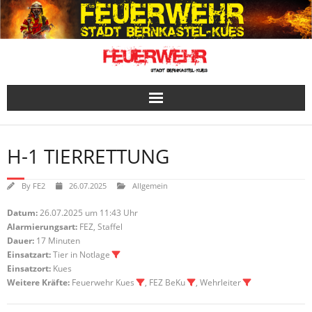
Skip
to
content
H-1 TIERRETTUNG
By
FE2
26.07.2025
Allgemein
Datum:
26.07.2025 um 11:43 Uhr
Alarmierungsart:
FEZ, Staffel
Dauer:
17 Minuten
Einsatzart:
Tier in Notlage
Einsatzort:
Kues
Weitere Kräfte:
Feuerwehr Kues
, FEZ BeKu
, Wehrleiter