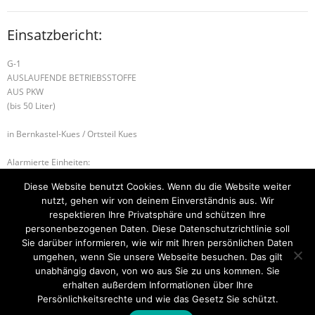
Einsatzbericht:
G-1
AUSLAUFENDE BETRIEBSSTOFFE
AUS PKW
(bis 50 Liter)
in Bernkastel-Kues / Ortsteil Kues
Alarmierte Einheiten:
FEZ-Kues
Diese Website benutzt Cookies. Wenn du die Website weiter
FF-Kues-Staffel
nutzt, gehen wir von deinem Einverständnis aus. Wir
BeKu WL
respektieren Ihre Privatsphäre und schützen Ihre
personenbezogenen Daten. Diese Datenschutzrichtlinie soll
S-1 SONDERLAGE
H-1 ABSICHERUNG
Sie darüber informieren, wie wir mit Ihren persönlichen Daten
umgehen, wenn Sie unsere Webseite besuchen. Das gilt
unabhängig davon, von wo aus Sie zu uns kommen. Sie
erhalten außerdem Informationen über Ihre
Startseite
Einsätze
Mitglied werden
Über uns
Bilder
Persönlichkeitsrechte und wie das Gesetz Sie schützt.
Kontakt