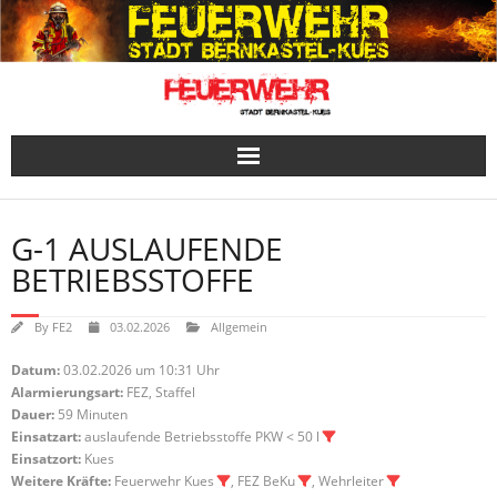
Skip
to
content
G-1 AUSLAUFENDE
BETRIEBSSTOFFE
By
FE2
03.02.2026
Allgemein
Datum:
03.02.2026 um 10:31 Uhr
Alarmierungsart:
FEZ, Staffel
Dauer:
59 Minuten
Einsatzart:
auslaufende Betriebsstoffe PKW < 50 l
Einsatzort:
Kues
Weitere Kräfte:
Feuerwehr Kues
, FEZ BeKu
, Wehrleiter