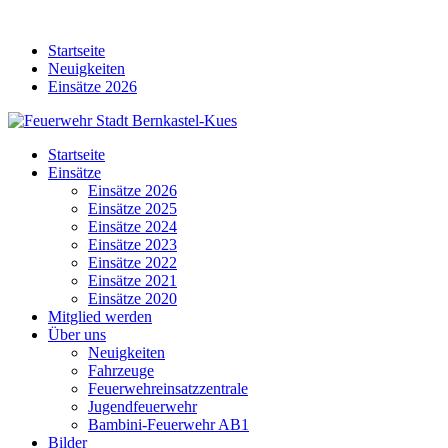
Skip
to
Startseite
content
Neuigkeiten
Einsätze 2026
Startseite
Einsätze
Einsätze 2026
Einsätze 2025
Einsätze 2024
Einsätze 2023
Einsätze 2022
Einsätze 2021
Einsätze 2020
Mitglied werden
Über uns
Neuigkeiten
Fahrzeuge
Feuerwehreinsatzzentrale
Jugendfeuerwehr
Bambini-Feuerwehr AB1
Bilder