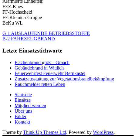
Alarmierte Einheiten:
FEZ-Kues
FF-Hochscheid
FF-Kleinich-Gruppe
BeKu WL
G-1 AUSLAUFENDE BETRIEBSSTOFFE
B-2 FAHRZEUGBRAND
Letzte Einsatzstichworte
Flächenbrand groß – Graach
Gebäudebrand in Wittlich
Feuerwehrfest Feuerwehr Bernkastel
Zusatzausstattung zur Vegetationsbrandbekämpfung
Rauchmelder retten Leben
Startseite
Einsätze
Mitglied werden
Über uns
Bilder
Kontakt
Theme by
Think Up Themes Ltd
. Powered by
WordPress
.