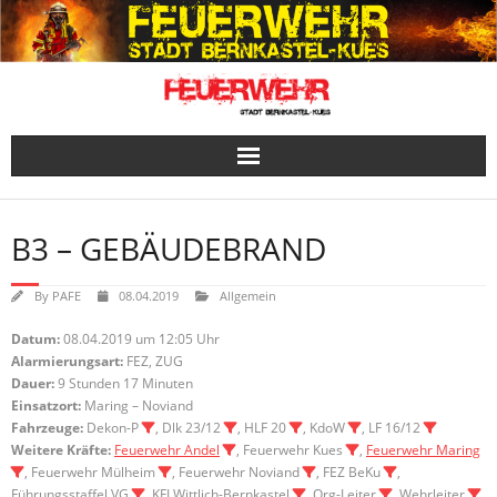
Skip
to
content
B3 – GEBÄUDEBRAND
By
PAFE
08.04.2019
Allgemein
Datum:
08.04.2019 um 12:05 Uhr
Alarmierungsart:
FEZ, ZUG
Dauer:
9 Stunden 17 Minuten
Einsatzort:
Maring – Noviand
Fahrzeuge:
Dekon-P
, Dlk 23/12
, HLF 20
, KdoW
, LF 16/12
Weitere Kräfte:
Feuerwehr Andel
, Feuerwehr Kues
,
Feuerwehr Maring
, Feuerwehr Mülheim
, Feuerwehr Noviand
, FEZ BeKu
,
Führungsstaffel VG
, KFI Wittlich-Bernkastel
, Org-Leiter
, Wehrleiter