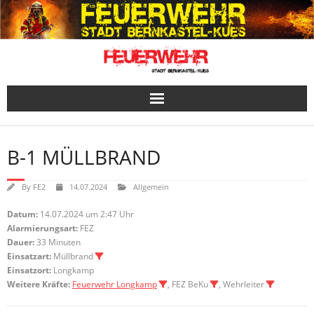
Skip
to
content
B-1 MÜLLBRAND
By
FE2
14.07.2024
Allgemein
Datum:
14.07.2024 um 2:47 Uhr
Alarmierungsart:
FEZ
Dauer:
33 Minuten
Einsatzart:
Müllbrand
Einsatzort:
Longkamp
Weitere Kräfte:
Feuerwehr Longkamp
, FEZ BeKu
, Wehrleiter