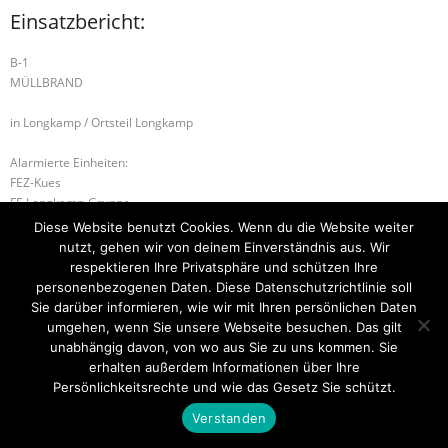
Einsatzbericht:
B-1
MÜLLBRAND
in Longkamp / Ortsteil Longkamp
Alarmierte Einheiten:
FEZ-Kues
FF-Longkamp-Gruppe
BeKu WL
Diese Website benutzt Cookies. Wenn du die Website weiter
nutzt, gehen wir von deinem Einverständnis aus. Wir
S-1 SONDERLAGE
H-1 EINFACHE HILFELEISTUNG
respektieren Ihre Privatsphäre und schützen Ihre
personenbezogenen Daten. Diese Datenschutzrichtlinie soll
Sie darüber informieren, wie wir mit Ihren persönlichen Daten
umgehen, wenn Sie unsere Webseite besuchen. Das gilt
unabhängig davon, von wo aus Sie zu uns kommen. Sie
Startseite
Einsätze
Mitglied werden
Über uns
Bilder
Kontakt
erhalten außerdem Informationen über Ihre
Persönlichkeitsrechte und wie das Gesetz Sie schützt.
Theme by
Think Up Themes Ltd
. Powered by
WordPress
.
Verstanden