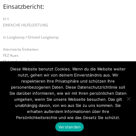
Einsatzbericht:
H-1
EINFACHE HILFELEISTUNG
in Longkamp / Ortsteil Longkamp
Alarmierte Einheiten:
FEZ-Kues
FF-Longkamp-Gruppe
BeKu WL
Diese Website benutzt Cookies. Wenn du die Website weiter
nutzt, gehen wir von deinem Einverständnis aus. Wir
B-1 MÜLLBRAND
B-1 RAUCHENTWICKLUNG
respektieren Ihre Privatsphäre und schützen Ihre
personenbezogenen Daten. Diese Datenschutzrichtlinie soll
Sie darüber informieren, wie wir mit Ihren persönlichen Daten
umgehen, wenn Sie unsere Webseite besuchen. Das gilt
unabhängig davon, von wo aus Sie zu uns kommen. Sie
Startseite
Einsätze
Mitglied werden
Über uns
Bilder
Kontakt
erhalten außerdem Informationen über Ihre
Persönlichkeitsrechte und wie das Gesetz Sie schützt.
Theme by
Think Up Themes Ltd
. Powered by
WordPress
.
Verstanden