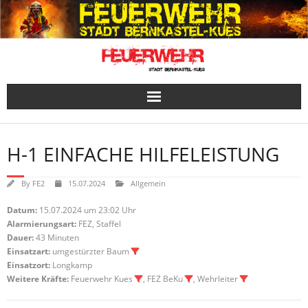
Skip
to
content
H-1 EINFACHE HILFELEISTUNG
By
FE2
15.07.2024
Allgemein
Datum:
15.07.2024 um 23:02 Uhr
Alarmierungsart:
FEZ, Staffel
Dauer:
43 Minuten
Einsatzart:
umgestürzter Baum
Einsatzort:
Longkamp
Weitere Kräfte:
Feuerwehr Kues
, FEZ BeKu
, Wehrleiter