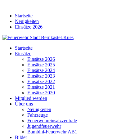
Skip
to
Startseite
content
Neuigkeiten
Einsätze 2026
Startseite
Einsätze
Einsätze 2026
Einsätze 2025
Einsätze 2024
Einsätze 2023
Einsätze 2022
Einsätze 2021
Einsätze 2020
Mitglied werden
Über uns
Neuigkeiten
Fahrzeuge
Feuerwehreinsatzzentrale
Jugendfeuerwehr
Bambini-Feuerwehr AB1
Bilder