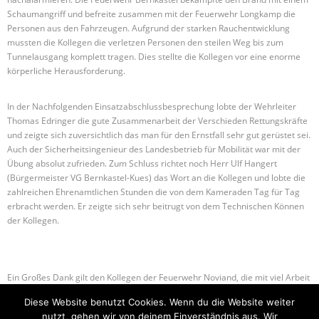
Schaumangriff und befreite zusammen mit der Feuerwehr Longkamp die
Personen aus den Fahrzeugen. Aufgrund der starken Rauchentwicklung
mussten die Kollegen die verletzen Personen den steilen Weg bis zum
Tunnelausgang komplett tragen. Dies stellte die Kollegen vor eine enorme
körperliche Herausforderung.
In der Nachfolgenden Einsatzabschlussbesprechung lobte der Wehrleiter
Thomas Edringer die gute Zusammenarbeit der Verschieden Rettungskräfte
und zeigte sich zuversichtlich das man für den Ernstfall sehr gut gerüstet sei.
Auch der Sicherheitsingenieur des Landesbetrieb für Mobilität war mit der
Übung absolut zufrieden. Zum Schluss richtet noch Herr Ulf Hangert
(Bürgermeister VG Bernkastel-Kues) das Wort an die Kollegen und lobte die
zahlreichen Ehrenamtlichen Stunden die von dem Kameraden Tag für Tag
erbracht werden. Er zeigte sich sehr beitrugt von dem Technischen Können
der Kollegen.
Ein Großes Dank gilt den Kollegen der Feuerwehr Noviand, die mit viel Arbeit
ein sehr realistisches Übungsszenarium aufgebaut hatten.
Diese Website benutzt Cookies. Wenn du die Website weiter
nutzt, gehen wir von deinem Einverständnis aus. Wir