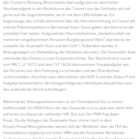
den Tunnel in Richtung Mosel befuhr kam aufgrund von überhöhter
Geschwindigkeit in der Rechtskurve des Tunnels von der Fahrbahn ab und
geriet auf die Gegenfahrbahn, wo er mit dem LKW kollidierte. Ein
Augenzeuge des Unfalls alarmierte über die Notrufeinrichtung im Tunnel die
örtliche Polizeiinspektion in Bernkastel-Kues. Diese gaben den Notruf an die
Leitstelle Trier weiter. Aufgrund des Alarmstichwortes „Verkehrsunfall mit
mehreren eingeklemmten Personen Burgbergtunnel West“ alarmierte die
Leitstelle die Feuerwehr Kues und den ELW 1. Außerdem wurden 4
Rettungswagen zur Behandlung der Verletzen alarmiert. Die Feuerwehr Kues
unterteilte den Einsatz in zwei Einsatzabschnitte. Der Abschnitt eins wurde
vom RW 1, LF 16/12 und dem TLF 16/24 übernommen. Hauptaufgabe war,
die Personen aus dem Fahrzeug zu schneiden und den Brandschutz
sicherzustellen. Abschnitt zwei übernahmen das MZF 3 und das Dekon-P ihre
Aufgabe bestand darin, den leckgeschlagenen Heizöltank abzudichten und
das auslaufende Heizöl aufzufangen.
Während der Rettungsarbeiten kam es am Tunnelportal Ost zu einem
Auffahrunfall. Ein PKW-Fahrer der das Stauende erst zu spät war nahm fuhr
auf einen am Stauende stehenden VW- Bus auf. Der PKW fing dabei
Feuer. Da die Kollegen der Feuerwehr Kues immer noch in dem
Einsatz Portal West gebunden waren, ließ der Wehleiter über die FEZ die
Feuerwehren Longkamp mit ihrem VRW und die Feuerwehr Bernkastel
nachalarmieren. Die Feuerwehr Bernkastel bekämpfte den Brand mit einem