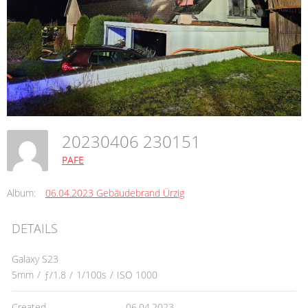
20230406 230151
PAFE
Album:
06.04.2023 Gebäudebrand Ürzig
DETAILS
Galaxy S23
5mm
/
ƒ/1.8
/
1/100s
/
ISO 1000
Created
06.04.2023