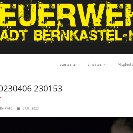
Startseite
Einsätze
Mitglied
0230406 230153
By
PAFE
07.04.2023