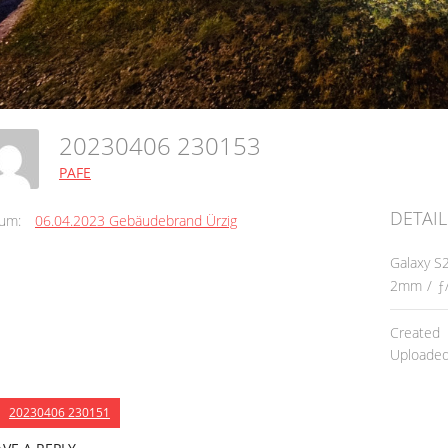
20230406 230153
PAFE
DETAIL
um:
06.04.2023 Gebäudebrand Ürzig
Galaxy S
2mm
/
ƒ
Created
Uploade
20230406 230151