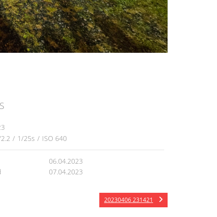
S
23
/2.2
/
1/25s
/
ISO 640
06.04.2023
d
07.04.2023
20230406 231421