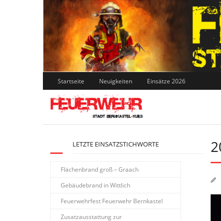
Skip
to
content
Startseite
Neuigkeiten
Einsätze 2026
2
LETZTE EINSATZSTICHWORTE
Flächenbrand groß – Graach
Gebäudebrand in Wittlich
Feuerwehrfest Feuerwehr Bernkastel
Zusatzausstattung zur