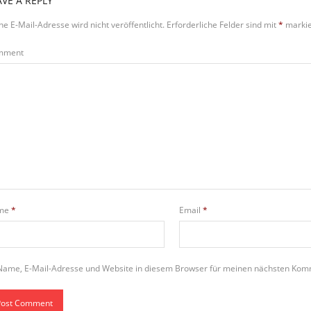
AVE A REPLY
ne E-Mail-Adresse wird nicht veröffentlicht.
Erforderliche Felder sind mit
*
markie
mment
me
*
Email
*
Name, E-Mail-Adresse und Website in diesem Browser für meinen nächsten Kom