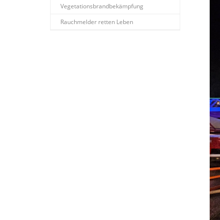
Vegetationsbrandbekämpfung
Rauchmelder retten Leben