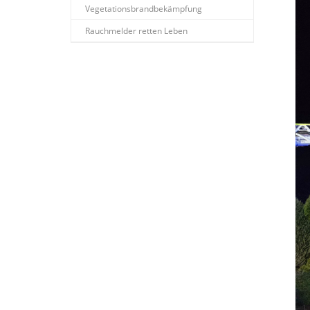
Vegetationsbrandbekämpfung
Rauchmelder retten Leben