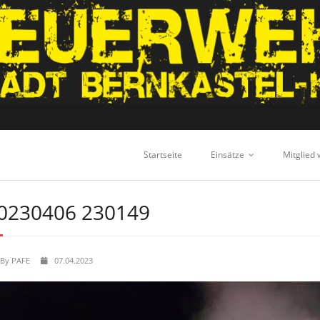
Startseite
Einsätze
Mitglied
0230406 230149
By
PAFE
07.04.2023