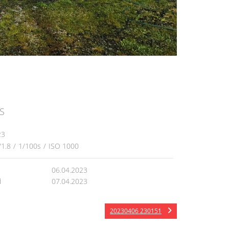
S
23
/1.8
/
1/100s
/
ISO 1000
06.04.2023
d
07.04.2023
20230406 230151