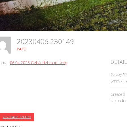
20230406 230149
PAFE
DETAIL
um:
06.04.2023 Gebäudebrand Ürzig
Galaxy S
5mm
/
ƒ
Created
Uploade
20230406 230021