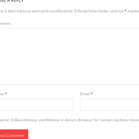
AVE A REPLY
ne E-Mail-Adresse wird nicht veröffentlicht.
Erforderliche Felder sind mit
*
markie
mment
me
*
Email
*
Name, E-Mail-Adresse und Website in diesem Browser für meinen nächsten Kom