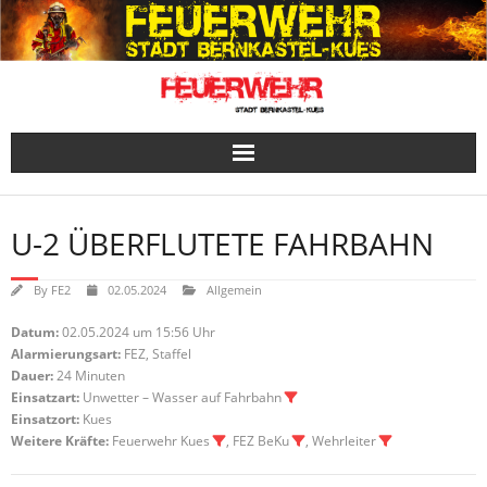
Skip
to
content
U-2 ÜBERFLUTETE FAHRBAHN
By
FE2
02.05.2024
Allgemein
Datum:
02.05.2024 um 15:56 Uhr
Alarmierungsart:
FEZ, Staffel
Dauer:
24 Minuten
Einsatzart:
Unwetter – Wasser auf Fahrbahn
Einsatzort:
Kues
Weitere Kräfte:
Feuerwehr Kues
, FEZ BeKu
, Wehrleiter