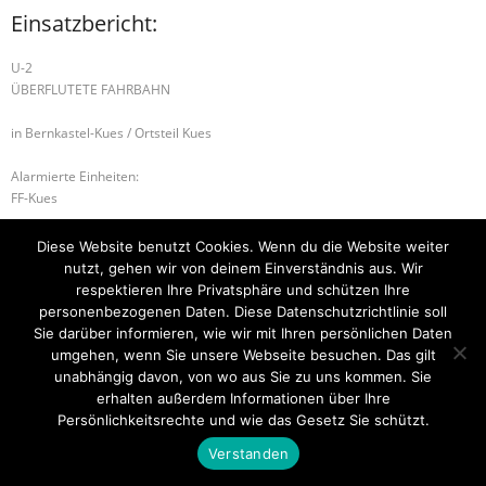
Einsatzbericht:
U-2
ÜBERFLUTETE FAHRBAHN
in Bernkastel-Kues / Ortsteil Kues
Alarmierte Einheiten:
FF-Kues
U-1 WASSER IN GEBÄUDE
U-1 UNWETTER 1
Diese Website benutzt Cookies. Wenn du die Website weiter
nutzt, gehen wir von deinem Einverständnis aus. Wir
respektieren Ihre Privatsphäre und schützen Ihre
personenbezogenen Daten. Diese Datenschutzrichtlinie soll
Sie darüber informieren, wie wir mit Ihren persönlichen Daten
Startseite
Einsätze
Mitglied werden
Über uns
Bilder
Kontakt
umgehen, wenn Sie unsere Webseite besuchen. Das gilt
unabhängig davon, von wo aus Sie zu uns kommen. Sie
Theme by
Think Up Themes Ltd
. Powered by
WordPress
.
erhalten außerdem Informationen über Ihre
Persönlichkeitsrechte und wie das Gesetz Sie schützt.
Verstanden