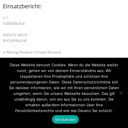
Einsatzbericht:
S-1
SONDERLAGE
EINSATZ NACH
RÜCKSPRACHE
in Maring-Noviand / Ortsteil Noviand
H-1 ABSICHERUNG
W-2 ÖL AUF GEWÄSSER
Diese Website benutzt Cookies. Wenn du die Website weiter
nutzt, gehen wir von deinem Einverständnis aus. Wir
respektieren Ihre Privatsphäre und schützen Ihre
personenbezogenen Daten. Diese Datenschutzrichtlinie soll
Sie darüber informieren, wie wir mit Ihren persönlichen Daten
Startseite
Einsätze
Mitglied werden
Über uns
Bilder
Kontakt
umgehen, wenn Sie unsere Webseite besuchen. Das gilt
unabhängig davon, von wo aus Sie zu uns kommen. Sie
Theme by
Think Up Themes Ltd
. Powered by
WordPress
.
erhalten außerdem Informationen über Ihre
Persönlichkeitsrechte und wie das Gesetz Sie schützt.
Verstanden