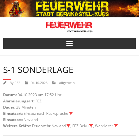
Skip
to
content
S-1 SONDERLAGE
By
FE2
04.10.2023
Allgemein
Datum:
04.10.2023 um 17:52 Uhr
Alarmierungsart:
FEZ
Dauer:
38 Minuten
Einsatzart:
Einsatz nach Rücksprache
Einsatzort:
Noviand
Weitere Kräfte:
Feuerwehr Noviand
, FEZ BeKu
, Wehrleiter