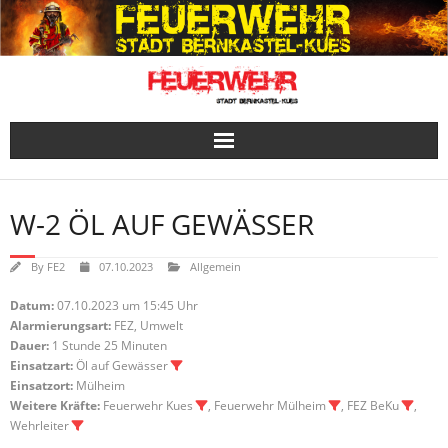
Skip
to
content
W-2 ÖL AUF GEWÄSSER
By
FE2
07.10.2023
Allgemein
Datum:
07.10.2023 um 15:45 Uhr
Alarmierungsart:
FEZ, Umwelt
Dauer:
1 Stunde 25 Minuten
Einsatzart:
Öl auf Gewässer
Einsatzort:
Mülheim
Weitere Kräfte:
Feuerwehr Kues
, Feuerwehr Mülheim
, FEZ BeKu
,
Wehrleiter