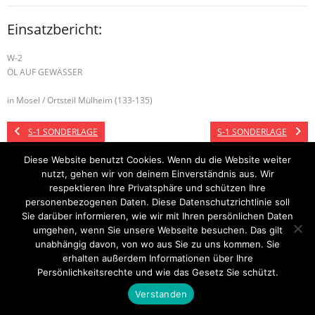
Einsatzbericht:
W-2
ÖL AUF GEWÄSSER
in Mosel / Ortsteil Mülheim (133-135)
S-1 SONDERLAGE
S-1 SONDERLAGE
Diese Website benutzt Cookies. Wenn du die Website weiter
nutzt, gehen wir von deinem Einverständnis aus. Wir
respektieren Ihre Privatsphäre und schützen Ihre
Startseite
Einsätze
Mitglied werden
Über uns
Bilder
Kontakt
personenbezogenen Daten. Diese Datenschutzrichtlinie soll
Sie darüber informieren, wie wir mit Ihren persönlichen Daten
Theme by
Think Up Themes Ltd
. Powered by
WordPress
.
umgehen, wenn Sie unsere Webseite besuchen. Das gilt
unabhängig davon, von wo aus Sie zu uns kommen. Sie
erhalten außerdem Informationen über Ihre
Persönlichkeitsrechte und wie das Gesetz Sie schützt.
Verstanden