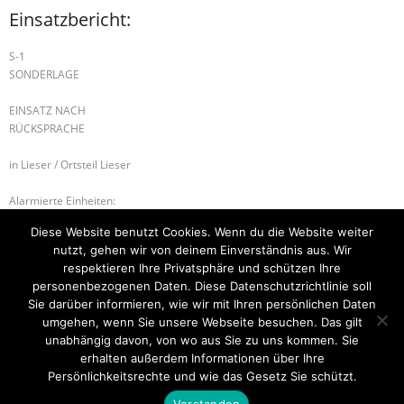
Einsatzbericht:
S-1
SONDERLAGE
EINSATZ NACH
RÜCKSPRACHE
in Lieser / Ortsteil Lieser
Alarmierte Einheiten:
FEZ-Kues
Diese Website benutzt Cookies. Wenn du die Website weiter
FF-Lieser
nutzt, gehen wir von deinem Einverständnis aus. Wir
FF-Lieser-Gruppe
respektieren Ihre Privatsphäre und schützen Ihre
personenbezogenen Daten. Diese Datenschutzrichtlinie soll
B-2 BRANDMELDEANLAGE
B-2 BRANDMELDEANLAGE
Sie darüber informieren, wie wir mit Ihren persönlichen Daten
umgehen, wenn Sie unsere Webseite besuchen. Das gilt
unabhängig davon, von wo aus Sie zu uns kommen. Sie
erhalten außerdem Informationen über Ihre
Startseite
Einsätze
Mitglied werden
Über uns
Bilder
Persönlichkeitsrechte und wie das Gesetz Sie schützt.
Kontakt
Verstanden