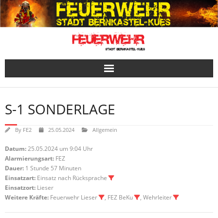
Skip
to
content
S-1 SONDERLAGE
By
FE2
25.05.2024
Allgemein
Datum:
25.05.2024 um 9:04 Uhr
Alarmierungsart:
FEZ
Dauer:
1 Stunde 57 Minuten
Einsatzart:
Einsatz nach Rücksprache
Einsatzort:
Lieser
Weitere Kräfte:
Feuerwehr Lieser
, FEZ BeKu
, Wehrleiter