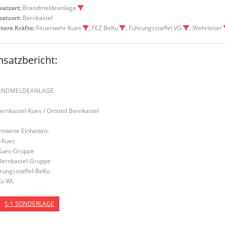
satzart:
Brandmeldeanlage
satzort:
Bernkastel
tere Kräfte:
Feuerwehr Kues
, FEZ BeKu
, Führungsstaffel VG
, Wehrleiter
nsatzbericht:
ANDMELDEANLAGE
Bernkastel-Kues / Ortsteil Bernkastel
rmierte Einheiten:
-Kues
Kues-Gruppe
Bernkastel-Gruppe
rungsstaffel-BeKu
u WL
S-1 SONDERLAGE