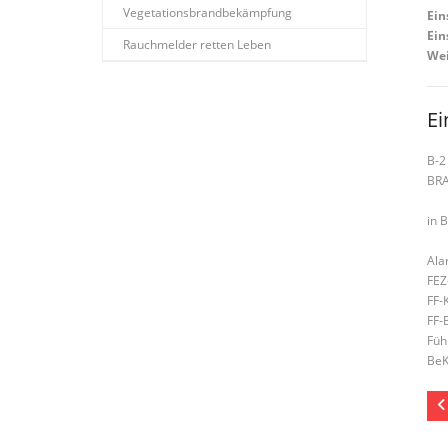
Vegetationsbrandbekämpfung
Ein
Ein
Rauchmelder retten Leben
Wei
Ei
B-2
BR
in 
Ala
FEZ
FF-
FF-
Füh
BeK