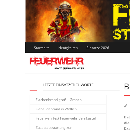
Skip
to
content
Startseite
Neuigkeiten
Einsätze 2026
B
LETZTE EINSATZSTICHWORTE
Flächenbrand groß – Graach
Gebäudebrand in Wittlich
Da
Feuerwehrfest Feuerwehr Bernkastel
Ala
Zusatzausstattung zur
Dau