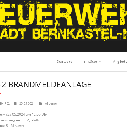
Startseite
Einsätze
Mitglied
-2 BRANDMELDEANLAGE
By
FE2
25.05.2024
Allgemein
tum:
25.05.2024 um 12:09 Uhr
rmierungsart:
FEZ, Staffel
er:
51 Minuten