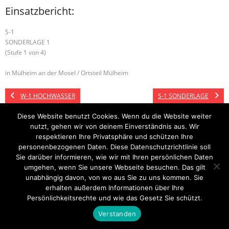
Einsatzbericht:
S-1
SONDERLAGE 1
(Stufe 1 von 4)
in Mülheim an der Mosel / Ortsteil Mülheim
W-1 HOCHWASSER
S-1 SONDERLAGE
Diese Website benutzt Cookies. Wenn du die Website weiter
nutzt, gehen wir von deinem Einverständnis aus. Wir
respektieren Ihre Privatsphäre und schützen Ihre
Startseite
Einsätze
Mitglied werden
Über uns
Bilder
Kontakt
personenbezogenen Daten. Diese Datenschutzrichtlinie soll
Sie darüber informieren, wie wir mit Ihren persönlichen Daten
Theme by
Think Up Themes Ltd
. Powered by
WordPress
.
umgehen, wenn Sie unsere Webseite besuchen. Das gilt
unabhängig davon, von wo aus Sie zu uns kommen. Sie
erhalten außerdem Informationen über Ihre
Persönlichkeitsrechte und wie das Gesetz Sie schützt.
Verstanden