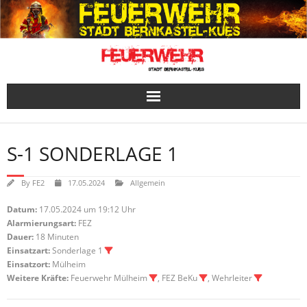
Skip
to
content
S-1 SONDERLAGE 1
By
FE2
17.05.2024
Allgemein
Datum:
17.05.2024 um 19:12 Uhr
Alarmierungsart:
FEZ
Dauer:
18 Minuten
Einsatzart:
Sonderlage 1
Einsatzort:
Mülheim
Weitere Kräfte:
Feuerwehr Mülheim
, FEZ BeKu
, Wehrleiter