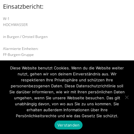
Einsatzbericht:
W-1
HOCHWASSER
in Burgen / Ortsteil Burgen
Alarmierte Einheiten:
FF-Burgen-Gruppe
W-1 HOCHWASSER
S-1 SONDERLAGE 1
Diese Website benutzt Cookies. Wenn du die Website weiter
nutzt, gehen wir von deinem Einverständnis aus. Wir
respektieren Ihre Privatsphäre und schützen Ihre
personenbezogenen Daten. Diese Datenschutzrichtlinie soll
Sie darüber informieren, wie wir mit Ihren persönlichen Daten
Startseite
Einsätze
Mitglied werden
Über uns
Bilder
Kontakt
umgehen, wenn Sie unsere Webseite besuchen. Das gilt
unabhängig davon, von wo aus Sie zu uns kommen. Sie
Theme by
Think Up Themes Ltd
. Powered by
WordPress
.
erhalten außerdem Informationen über Ihre
Persönlichkeitsrechte und wie das Gesetz Sie schützt.
Verstanden