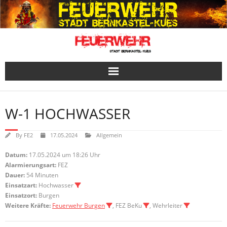
Skip
to
content
W-1 HOCHWASSER
By
FE2
17.05.2024
Allgemein
Datum:
17.05.2024 um 18:26 Uhr
Alarmierungsart:
FEZ
Dauer:
54 Minuten
Einsatzart:
Hochwasser
Einsatzort:
Burgen
Weitere Kräfte:
Feuerwehr Burgen
, FEZ BeKu
, Wehrleiter