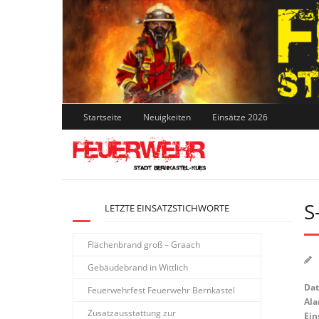
Skip
to
content
Startseite
Neuigkeiten
Einsätze 2026
S
LETZTE EINSATZSTICHWORTE
Flächenbrand groß – Graach
Gebäudebrand in Wittlich
Da
Feuerwehrfest Feuerwehr Bernkastel
Ala
Zusatzausstattung zur
Ein