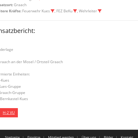
satzort:
Graach
tere Kräfte:
Feuerwehr Kues
, FEZ BeKu
, Wehrleiter
nsatzbericht:
derlage
Graach an der Mosel / Ortsteil Graach
rmierte Einheiten:
-Kues
Kues-Gruppe
Graach-Gruppe
Bernkastel-Kues
H-2 VU
Startseite
Einsätze
Mitglied werden
Über uns
Bilder
Kontakt