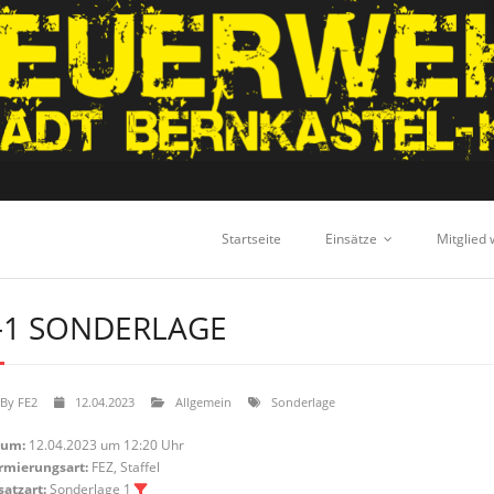
Startseite
Einsätze
Mitglied
-1 SONDERLAGE
By
FE2
12.04.2023
Allgemein
Sonderlage
tum:
12.04.2023 um 12:20 Uhr
rmierungsart:
FEZ, Staffel
satzart:
Sonderlage 1