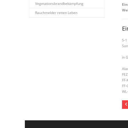
Vegetationsbrandbekämpfung
Ein
Wei
Rauchmelder retten Leben
Ei
S-1
Son
in 
Ala
FEZ
FF-
FF-
WL-