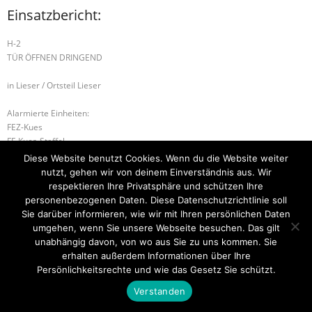
Einsatzbericht:
H-2
TÜR ÖFFNEN DRINGEND
in Lieser / Ortsteil Lieser
Alarmierte Einheiten:
FEZ-Kues
FF-Kues-Staffel
FF-Lieser-Gruppe
Diese Website benutzt Cookies. Wenn du die Website weiter
BeKu WL
nutzt, gehen wir von deinem Einverständnis aus. Wir
respektieren Ihre Privatsphäre und schützen Ihre
B-2 WOHNUNGSBRAND
H-1 TÜR ÖFFNEN
personenbezogenen Daten. Diese Datenschutzrichtlinie soll
Sie darüber informieren, wie wir mit Ihren persönlichen Daten
umgehen, wenn Sie unsere Webseite besuchen. Das gilt
unabhängig davon, von wo aus Sie zu uns kommen. Sie
erhalten außerdem Informationen über Ihre
Startseite
Einsätze
Mitglied werden
Über uns
Bilder
Kontakt
Persönlichkeitsrechte und wie das Gesetz Sie schützt.
Theme by
Think Up Themes Ltd
. Powered by
WordPress
.
Verstanden