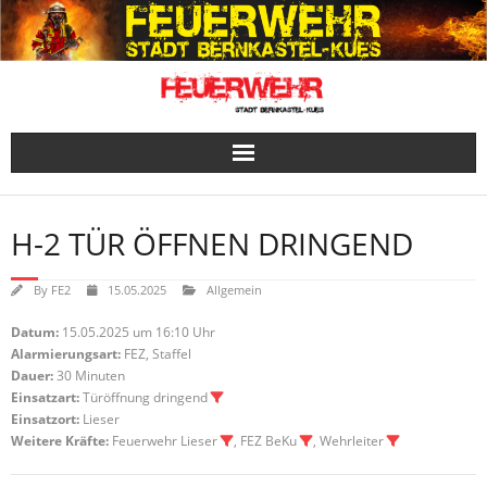
Skip
to
content
H-2 TÜR ÖFFNEN DRINGEND
By
FE2
15.05.2025
Allgemein
Datum:
15.05.2025 um 16:10 Uhr
Alarmierungsart:
FEZ, Staffel
Dauer:
30 Minuten
Einsatzart:
Türöffnung dringend
Einsatzort:
Lieser
Weitere Kräfte:
Feuerwehr Lieser
, FEZ BeKu
, Wehrleiter