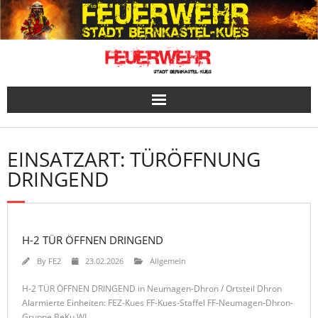
Skip
to
content
EINSATZART:
TÜRÖFFNUNG
DRINGEND
H-2 TÜR ÖFFNEN DRINGEND
By
FE2
23.02.2026
Allgemein
H-2 TÜR ÖFFNEN DRINGEND in Neumagen-Dhron / Ortsteil Dhron
Alarmierte Einheiten: FEZ-Kues FF-Kues-Staffel FF-Neumagen-Dhron-
Gruppe BeKu WL