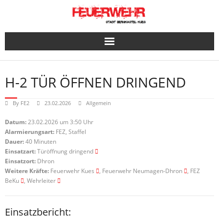
Skip
to
content
H-2 TÜR ÖFFNEN DRINGEND
By
FE2
23.02.2026
Allgemein
Datum:
23.02.2026 um 3:50 Uhr
Alarmierungsart:
FEZ, Staffel
Dauer:
40 Minuten
Einsatzart:
Türöffnung dringend
Einsatzort:
Dhron
Weitere Kräfte:
Feuerwehr Kues
, Feuerwehr Neumagen-Dhron
, FEZ
BeKu
, Wehrleiter
Einsatzbericht: