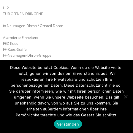
H-2
TÜR ÖFFNEN DRINGEND
in Neumagen-Dhron / Ortsteil Dhron
Alarmierte Einheiten:
FEZ-Kues
FF-Kues-Staffel
FF-Neumagen-Dhron-Gruppe
BeKu WL
Diese Website benutzt Cookies. Wenn du die Website weiter
nutzt, gehen wir von deinem Einverständnis aus. Wir
W-2 WASSERRETTUNGSEINSATZ
H-2 TÜR ÖFFNEN DRINGEND
respektieren Ihre Privatsphäre und schützen Ihre
personenbezogenen Daten. Diese Datenschutzrichtlinie soll
Sie darüber informieren, wie wir mit Ihren persönlichen Daten
umgehen, wenn Sie unsere Webseite besuchen. Das gilt
Startseite
Einsätze
Mitglied werden
Über uns
Bilder
unabhängig davon, von wo aus Sie zu uns kommen. Sie
Kontakt
erhalten außerdem Informationen über Ihre
Theme by
Think Up Themes Ltd
. Powered by
WordPress
.
Persönlichkeitsrechte und wie das Gesetz Sie schützt.
Verstanden