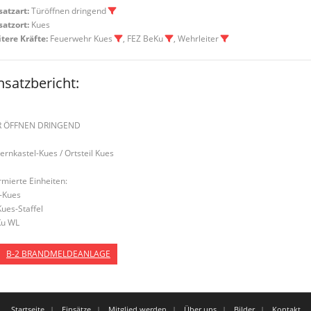
satzart:
Türöffnen dringend
satzort:
Kues
tere Kräfte:
Feuerwehr Kues
, FEZ BeKu
, Wehrleiter
nsatzbericht:
R ÖFFNEN DRINGEND
Bernkastel-Kues / Ortsteil Kues
rmierte Einheiten:
-Kues
Kues-Staffel
u WL
B-2 BRANDMELDEANLAGE
Startseite
Einsätze
Mitglied werden
Über uns
Bilder
Kontakt