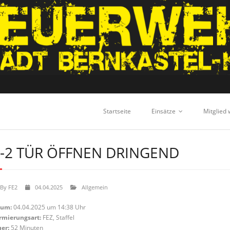
Startseite
Einsätze
Mitglied
-2 TÜR ÖFFNEN DRINGEND
By
FE2
04.04.2025
Allgemein
tum:
04.04.2025 um 14:38 Uhr
rmierungsart:
FEZ, Staffel
er:
52 Minuten