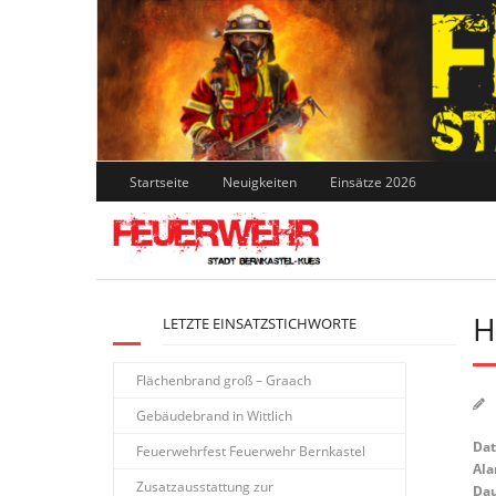
Skip
to
content
Startseite
Neuigkeiten
Einsätze 2026
H
LETZTE EINSATZSTICHWORTE
Flächenbrand groß – Graach
Gebäudebrand in Wittlich
Da
Feuerwehrfest Feuerwehr Bernkastel
Ala
Zusatzausstattung zur
Dau