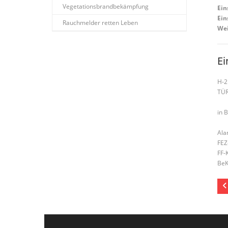
Vegetationsbrandbekämpfung
Ein
Ein
Rauchmelder retten Leben
Wei
Ei
H-2
TÜ
in 
Ala
FEZ
FF-
BeK