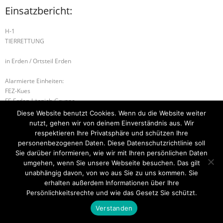
Einsatzbericht:
H-1
TIERRETTUNG
in Erden / Ortsteil Erden
Alarmierte Einheiten:
FEZ-Kues
FF-Erden-Lösnich-Gruppe
BeKu WL
Diese Website benutzt Cookies. Wenn du die Website weiter
nutzt, gehen wir von deinem Einverständnis aus. Wir
W-2 WASSER-/EISRETTUNG – KLEIN
B-2 BRANDMELDEANLAGE
respektieren Ihre Privatsphäre und schützen Ihre
personenbezogenen Daten. Diese Datenschutzrichtlinie soll
Sie darüber informieren, wie wir mit Ihren persönlichen Daten
umgehen, wenn Sie unsere Webseite besuchen. Das gilt
unabhängig davon, von wo aus Sie zu uns kommen. Sie
Startseite
Einsätze
Mitglied werden
Über uns
Bilder
Kontakt
erhalten außerdem Informationen über Ihre
Persönlichkeitsrechte und wie das Gesetz Sie schützt.
Theme by
Think Up Themes Ltd
. Powered by
WordPress
.
Verstanden