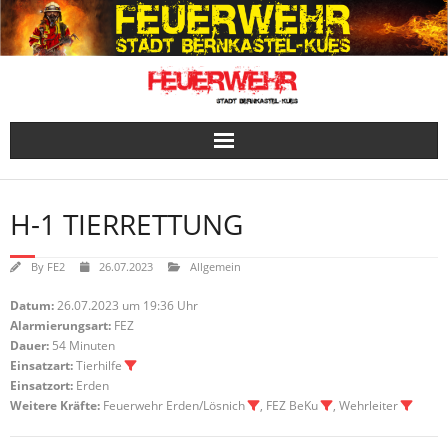
Skip
to
content
H-1 TIERRETTUNG
By
FE2
26.07.2023
Allgemein
Datum:
26.07.2023 um 19:36 Uhr
Alarmierungsart:
FEZ
Dauer:
54 Minuten
Einsatzart:
Tierhilfe
Einsatzort:
Erden
Weitere Kräfte:
Feuerwehr Erden/Lösnich
, FEZ BeKu
, Wehrleiter