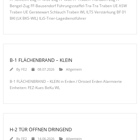
Bengel-Zug FF-Bausendorf Führungsstaffel-Tra-Tra Traben UE ASW
Traben UE Gerätewart Schlauch Traben WL ILTS Verstärkung BF 01
BKI (LK BKS-WIL) ILtS-Trier-Lagedienstführer
B-1 FLÄCHENBRAND – KLEIN
By
FE2
08.07.2026
Allgemein
B-1 FLÄCHENBRAND – KLEIN in Erden / Ortsteil Erden Alarmierte
Einheiten: FEZ-Kues BeKu WL
H-2 TÜR ÖFFNEN DRINGEND
By
FE2
14.06.2026
Allgemein