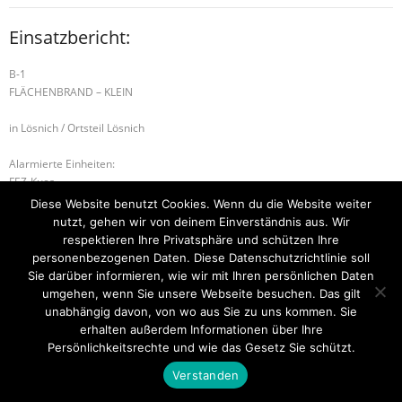
Einsatzbericht:
B-1
FLÄCHENBRAND – KLEIN
in Lösnich / Ortsteil Lösnich
Alarmierte Einheiten:
FEZ-Kues
FF-Erden-Lösnich
Diese Website benutzt Cookies. Wenn du die Website weiter
BeKu WL
nutzt, gehen wir von deinem Einverständnis aus. Wir
respektieren Ihre Privatsphäre und schützen Ihre
B-2 BMA
H-1 UNTERSTÜTZUNG RD
personenbezogenen Daten. Diese Datenschutzrichtlinie soll
Sie darüber informieren, wie wir mit Ihren persönlichen Daten
umgehen, wenn Sie unsere Webseite besuchen. Das gilt
unabhängig davon, von wo aus Sie zu uns kommen. Sie
erhalten außerdem Informationen über Ihre
Startseite
Einsätze
Mitglied werden
Über uns
Bilder
Kontakt
Persönlichkeitsrechte und wie das Gesetz Sie schützt.
Theme by
Think Up Themes Ltd
. Powered by
WordPress
.
Verstanden