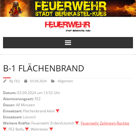
Skip
to
content
B-1 FLÄCHENBRAND
By
FE2
03.09.2024
Allgemein
Datum:
03.09.2024 um 13:52 Uhr
Alarmierungsart:
FEZ
Dauer:
48 Minuten
Einsatzart:
Flächenbrand klein
Einsatzort:
Lösnich
Weitere Kräfte:
Feuerwehr Erden/Lösnich
,
Feuerwehr Zeltingen-Rachtig
, FEZ BeKu
, Wehrleiter